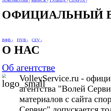
ЛОКОМОТИВ ›
МИНСК ›
ТУЛИЦА ›
СПАРТА ›
ОФИЦИАЛЬНЫЙ 
ВФВ ›
FIVB ›
CEV ›
О НАС
Об агентстве
VolleyService.ru - офи
агентства "Волей Серв
материалов с сайта спо
Сервис" допускается то