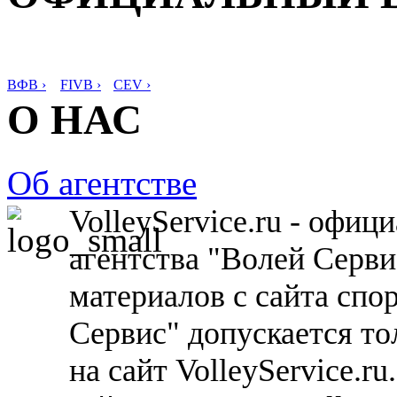
ВФВ ›
FIVB ›
CEV ›
О НАС
Об агентстве
VolleyService.ru - офи
агентства "Волей Серв
материалов с сайта спо
Сервис" допускается то
на сайт VolleyService.r