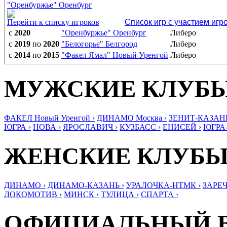
"Оренбуржье" Оренбург
Перейти к списку игроков
Список игр с участием игр
с
2020
"Оренбуржье" Оренбург
Либеро
с
2019
по
2020
"Белогорье" Белгород
Либеро
с
2014
по
2015
"Факел Ямал" Новый Уренгой
Либеро
МУЖСКИЕ КЛУБ
ФАКЕЛ Новый Уренгой ›
ДИНАМО Москва ›
ЗЕНИТ-КАЗАНЬ
ЮГРА ›
НОВА ›
ЯРОСЛАВИЧ ›
КУЗБАСС ›
ЕНИСЕЙ ›
ЮГРА
ЖЕНСКИЕ КЛУБ
ДИНАМО ›
ДИНАМО-КАЗАНЬ ›
УРАЛОЧКА-НТМК ›
ЗАРЕЧ
ЛОКОМОТИВ ›
МИНСК ›
ТУЛИЦА ›
СПАРТА ›
ОФИЦИАЛЬНЫЙ 