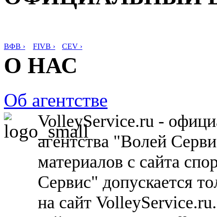
ВФВ ›
FIVB ›
CEV ›
О НАС
Об агентстве
VolleyService.ru - офи
агентства "Волей Серв
материалов с сайта спо
Сервис" допускается то
на сайт VolleyService.r