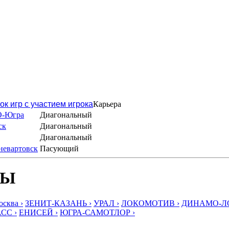
ок игр с участием игрока
Карьера
О-Югра
Диагональный
ск
Диагональный
Диагональный
невартовск
Пасующий
БЫ
ква ›
ЗЕНИТ-КАЗАНЬ ›
УРАЛ ›
ЛОКОМОТИВ ›
ДИНАМО-ЛО
СС ›
ЕНИСЕЙ ›
ЮГРА-САМОТЛОР ›