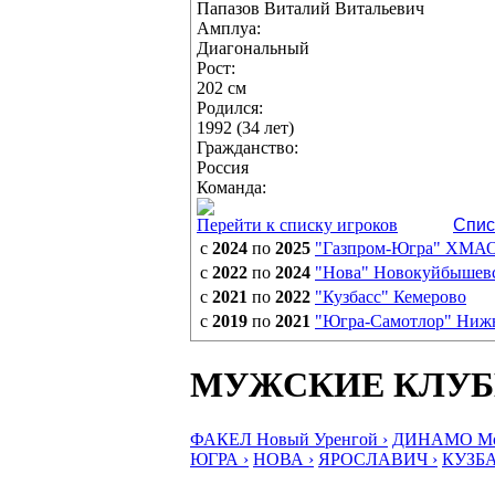
Папазов Виталий Витальевич
Амплуа:
Диагональный
Рост:
202 см
Родился:
1992 (34 лет)
Гражданство:
Россия
Команда:
Перейти к списку игроков
Спис
с
2024
по
2025
"Газпром-Югра" ХМА
с
2022
по
2024
"Нова" Новокуйбышев
с
2021
по
2022
"Кузбасс" Кемерово
с
2019
по
2021
"Югра-Самотлор" Ниж
МУЖСКИЕ КЛУ
ФАКЕЛ Новый Уренгой ›
ДИНАМО Мос
ЮГРА ›
НОВА ›
ЯРОСЛАВИЧ ›
КУЗБА