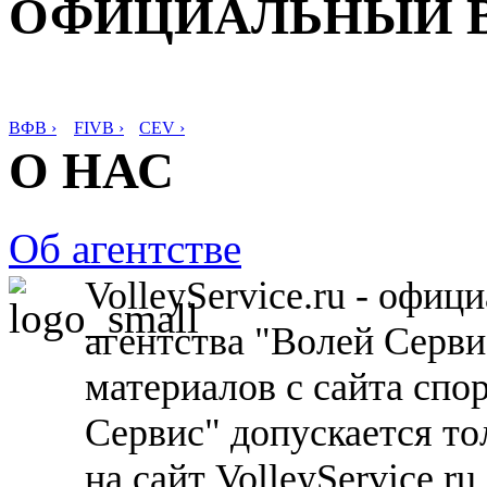
ОФИЦИАЛЬНЫЙ 
ВФВ ›
FIVB ›
CEV ›
О НАС
Об агентстве
VolleyService.ru - офи
агентства "Волей Серв
материалов с сайта спо
Сервис" допускается то
на сайт VolleyService.r