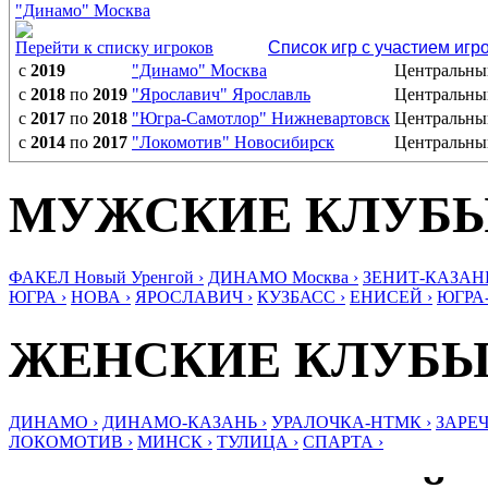
"Динамо" Москва
Перейти к списку игроков
Список игр с участием игр
с
2019
"Динамо" Москва
Центральны
с
2018
по
2019
"Ярославич" Ярославль
Центральны
с
2017
по
2018
"Югра-Самотлор" Нижневартовск
Центральны
с
2014
по
2017
"Локомотив" Новосибирск
Центральны
МУЖСКИЕ КЛУБ
ФАКЕЛ Новый Уренгой ›
ДИНАМО Москва ›
ЗЕНИТ-КАЗАНЬ
ЮГРА ›
НОВА ›
ЯРОСЛАВИЧ ›
КУЗБАСС ›
ЕНИСЕЙ ›
ЮГРА
ЖЕНСКИЕ КЛУБ
ДИНАМО ›
ДИНАМО-КАЗАНЬ ›
УРАЛОЧКА-НТМК ›
ЗАРЕЧ
ЛОКОМОТИВ ›
МИНСК ›
ТУЛИЦА ›
СПАРТА ›