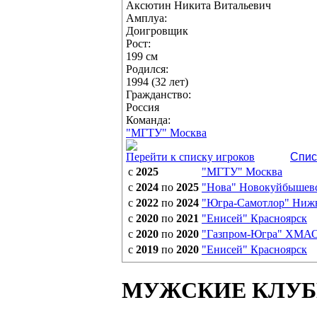
Аксютин Никита Витальевич
Амплуа:
Доигровщик
Рост:
199 см
Родился:
1994 (32 лет)
Гражданство:
Россия
Команда:
"МГТУ" Москва
Перейти к списку игроков
Спис
с
2025
"МГТУ" Москва
с
2024
по
2025
"Нова" Новокуйбышев
с
2022
по
2024
"Югра-Самотлор" Ниж
с
2020
по
2021
"Енисей" Красноярск
с
2020
по
2020
"Газпром-Югра" ХМА
с
2019
по
2020
"Енисей" Красноярск
МУЖСКИЕ КЛУ