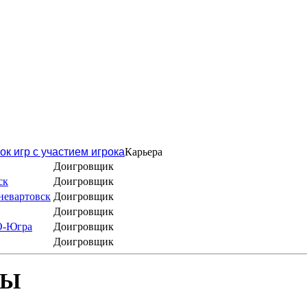
ок игр с участием игрока
Карьера
Доигровщик
ск
Доигровщик
невартовск
Доигровщик
Доигровщик
О-Югра
Доигровщик
Доигровщик
БЫ