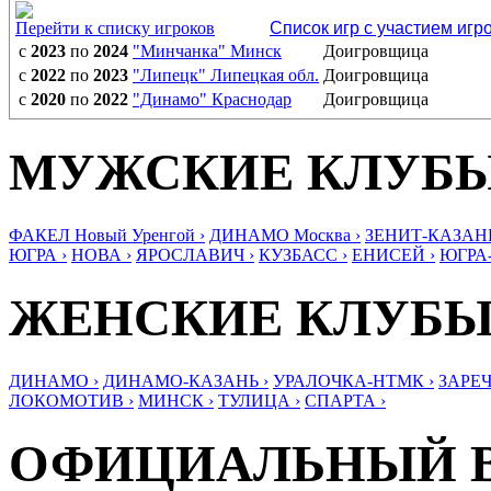
Перейти к списку игроков
Список игр с участием игр
с
2023
по
2024
"Минчанка" Минск
Доигровщица
с
2022
по
2023
"Липецк" Липецкая обл.
Доигровщица
с
2020
по
2022
"Динамо" Краснодар
Доигровщица
МУЖСКИЕ КЛУБ
ФАКЕЛ Новый Уренгой ›
ДИНАМО Москва ›
ЗЕНИТ-КАЗАНЬ
ЮГРА ›
НОВА ›
ЯРОСЛАВИЧ ›
КУЗБАСС ›
ЕНИСЕЙ ›
ЮГРА
ЖЕНСКИЕ КЛУБ
ДИНАМО ›
ДИНАМО-КАЗАНЬ ›
УРАЛОЧКА-НТМК ›
ЗАРЕЧ
ЛОКОМОТИВ ›
МИНСК ›
ТУЛИЦА ›
СПАРТА ›
ОФИЦИАЛЬНЫЙ 