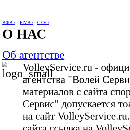
ВФВ ›
FIVB ›
CEV ›
О НАС
Об агентстве
VolleyService.ru - офи
агентства "Волей Серв
материалов с сайта спо
Сервис" допускается то
на сайт VolleyService.r
сайта ссылка на VolleyS