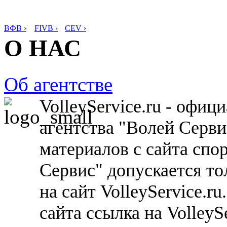
ВФВ ›
FIVB ›
CEV ›
О НАС
Об агентстве
VolleyService.ru - офи
агентства "Волей Серв
материалов с сайта спо
Сервис" допускается то
на сайт VolleyService.r
сайта ссылка на VolleyS