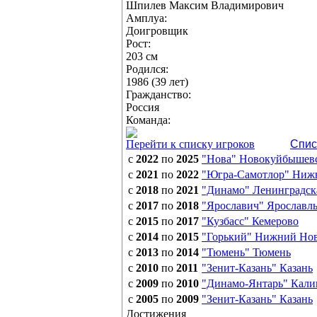
Шпилев Максим Владимирович
Амплуа:
Доигровщик
Рост:
203 см
Родился:
1986 (39 лет)
Гражданство:
Россия
Команда:
Перейти к списку игроков
Спис
с
2022
по
2025
"Нова" Новокуйбышев
с
2021
по
2022
"Югра-Самотлор" Ниж
с
2018
по
2021
"Динамо" Ленинградска
с
2017
по
2018
"Ярославич" Ярославл
с
2015
по
2017
"Кузбасс" Кемерово
с
2014
по
2015
"Горький" Нижний Но
с
2013
по
2014
"Тюмень" Тюмень
с
2010
по
2011
"Зенит-Казань" Казань
с
2009
по
2010
"Динамо-Янтарь" Кали
с
2005
по
2009
"Зенит-Казань" Казань
Достижения