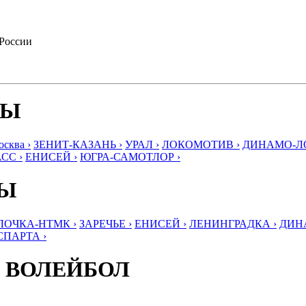
 России
БЫ
ква ›
ЗЕНИТ-КАЗАНЬ ›
УРАЛ ›
ЛОКОМОТИВ ›
ДИНАМО-ЛО
СС ›
ЕНИСЕЙ ›
ЮГРА-САМОТЛОР ›
БЫ
ЛОЧКА-НТМК ›
ЗАРЕЧЬЕ ›
ЕНИСЕЙ ›
ЛЕНИНГРАДКА ›
ДИНА
СПАРТА ›
 ВОЛЕЙБОЛ