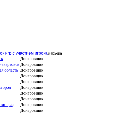
ок игр с участием игрока
Карьера
ск
Доигровщик
невартовск
Доигровщик
я область
Доигровщик
ь
Доигровщик
Доигровщик
вгород
Доигровщик
Доигровщик
Доигровщик
нинград
Доигровщик
Доигровщик