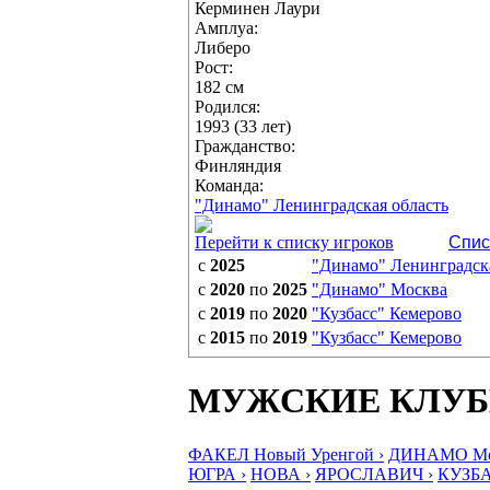
Керминен Лаури
Амплуа:
Либеро
Рост:
182 см
Родился:
1993 (33 лет)
Гражданство:
Финляндия
Команда:
"Динамо" Ленинградская область
Перейти к списку игроков
Спис
с
2025
"Динамо" Ленинградска
с
2020
по
2025
"Динамо" Москва
с
2019
по
2020
"Кузбасс" Кемерово
с
2015
по
2019
"Кузбасс" Кемерово
МУЖСКИЕ КЛУ
ФАКЕЛ Новый Уренгой ›
ДИНАМО Мос
ЮГРА ›
НОВА ›
ЯРОСЛАВИЧ ›
КУЗБА