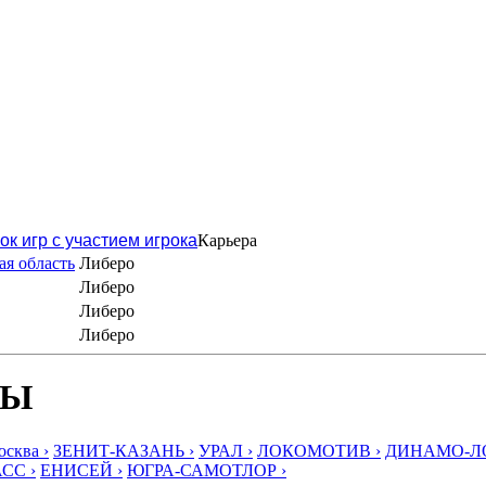
ок игр с участием игрока
Карьера
я область
Либеро
Либеро
Либеро
Либеро
БЫ
ква ›
ЗЕНИТ-КАЗАНЬ ›
УРАЛ ›
ЛОКОМОТИВ ›
ДИНАМО-ЛО
СС ›
ЕНИСЕЙ ›
ЮГРА-САМОТЛОР ›