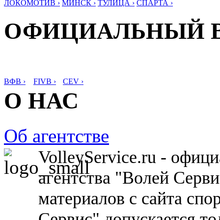
ЛОКОМОТИВ ›
МИНСК ›
ТУЛИЦА ›
СПАРТА ›
ОФИЦИАЛЬНЫЙ 
ВФВ ›
FIVB ›
CEV ›
О НАС
Об агентстве
VolleyService.ru - офи
агентства "Волей Серв
материалов с сайта спо
Сервис" допускается то