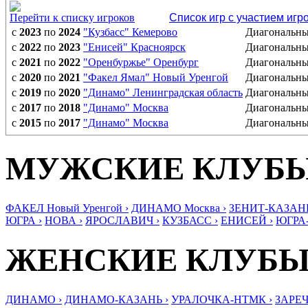
Перейти к списку игроков
Список игр с участием игр
с
2023
по
2024
"Кузбасс" Кемерово
Диагональн
с
2022
по
2023
"Енисей" Красноярск
Диагональн
с
2021
по
2022
"Оренбуржье" Оренбург
Диагональн
с
2020
по
2021
"Факел Ямал" Новый Уренгой
Диагональн
с
2019
по
2020
"Динамо" Ленинградская область
Диагональн
с
2017
по
2018
"Динамо" Москва
Диагональн
с
2015
по
2017
"Динамо" Москва
Диагональн
МУЖСКИЕ КЛУБ
ФАКЕЛ Новый Уренгой ›
ДИНАМО Москва ›
ЗЕНИТ-КАЗАНЬ
ЮГРА ›
НОВА ›
ЯРОСЛАВИЧ ›
КУЗБАСС ›
ЕНИСЕЙ ›
ЮГРА
ЖЕНСКИЕ КЛУБ
ДИНАМО ›
ДИНАМО-КАЗАНЬ ›
УРАЛОЧКА-НТМК ›
ЗАРЕЧ