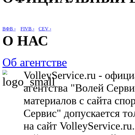
ВФВ ›
FIVB ›
CEV ›
О НАС
Об агентстве
VolleyService.ru - офи
агентства "Волей Серв
материалов с сайта спо
Сервис" допускается то
на сайт VolleyService.r