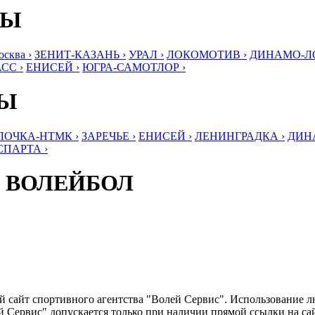
БЫ
ква ›
ЗЕНИТ-КАЗАНЬ ›
УРАЛ ›
ЛОКОМОТИВ ›
ДИНАМО-ЛО
СС ›
ЕНИСЕЙ ›
ЮГРА-САМОТЛОР ›
БЫ
ЛОЧКА-НТМК ›
ЗАРЕЧЬЕ ›
ЕНИСЕЙ ›
ЛЕНИНГРАДКА ›
ДИНА
СПАРТА ›
 ВОЛЕЙБОЛ
ый сайт спортивного агентства "Волей Сервис". Использование 
 Сервис" допускается только при наличии прямой ссылки на сайт