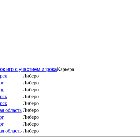
ок игр с участием игрока
Карьера
рск
Либеро
рг
Либеро
рг
Либеро
рск
Либеро
рск
Либеро
я область
Либеро
рг
Либеро
рг
Либеро
я область
Либеро