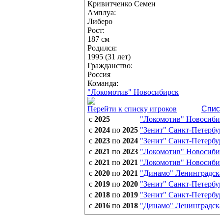
Кривитченко Семен
Амплуа:
Либеро
Рост:
187 см
Родился:
1995 (31 лет)
Гражданство:
Россия
Команда:
"Локомотив" Новосибирск
Перейти к списку игроков
Спис
с
2025
"Локомотив" Новосиби
с
2024
по
2025
"Зенит" Санкт-Петербу
с
2023
по
2024
"Зенит" Санкт-Петербу
с
2021
по
2023
"Локомотив" Новосиби
с
2021
по
2021
"Локомотив" Новосиби
с
2020
по
2021
"Динамо" Ленинградска
с
2019
по
2020
"Зенит" Санкт-Петербу
с
2018
по
2019
"Зенит" Санкт-Петербу
с
2016
по
2018
"Динамо" Ленинградска