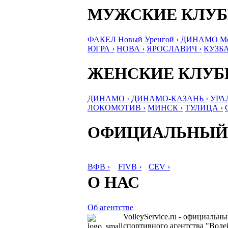
МУЖСКИЕ КЛУ
ФАКЕЛ Новый Уренгой ›
ДИНАМО Мос
ЮГРА ›
НОВА ›
ЯРОСЛАВИЧ ›
КУЗБА
ЖЕНСКИЕ КЛУ
ДИНАМО ›
ДИНАМО-КАЗАНЬ ›
УРА
ЛОКОМОТИВ ›
МИНСК ›
ТУЛИЦА ›
ОФИЦИАЛЬНЫЙ
ВФВ ›
FIVB ›
CEV ›
О НАС
Об агентстве
VolleyService.ru - официальн
спортивного агентства "Волей