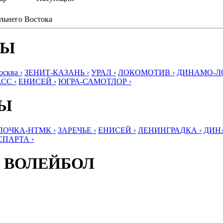
альнего Востока
БЫ
ква ›
ЗЕНИТ-КАЗАНЬ ›
УРАЛ ›
ЛОКОМОТИВ ›
ДИНАМО-ЛО
СС ›
ЕНИСЕЙ ›
ЮГРА-САМОТЛОР ›
БЫ
ЛОЧКА-НТМК ›
ЗАРЕЧЬЕ ›
ЕНИСЕЙ ›
ЛЕНИНГРАДКА ›
ДИНА
СПАРТА ›
 ВОЛЕЙБОЛ