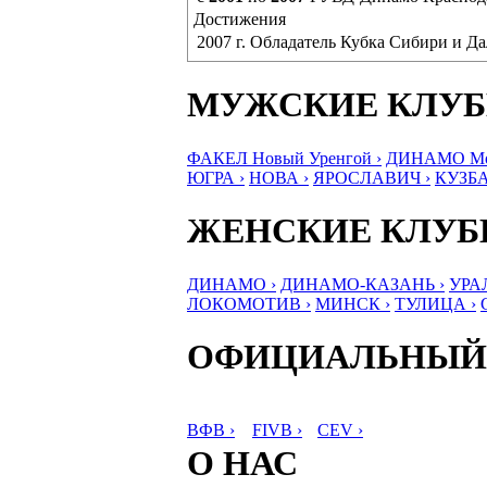
Достижения
2007 г. Обладатель Кубка Сибири и Д
МУЖСКИЕ КЛУ
ФАКЕЛ Новый Уренгой ›
ДИНАМО Мос
ЮГРА ›
НОВА ›
ЯРОСЛАВИЧ ›
КУЗБА
ЖЕНСКИЕ КЛУ
ДИНАМО ›
ДИНАМО-КАЗАНЬ ›
УРА
ЛОКОМОТИВ ›
МИНСК ›
ТУЛИЦА ›
ОФИЦИАЛЬНЫЙ
ВФВ ›
FIVB ›
CEV ›
О НАС