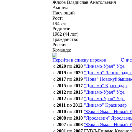
Жлоба Владислав Анатольевич
Амплуа:
Пасующий
Рост:
194 см
Родился:
1982 (44 лет)
Гражданство:
Россия
Команда:
Перейти к списку игроков
Спис
с
2020
по
2020
"Динамо-Урал" Уфа
с
2019
по
2020
"Динамо" Ленинградска
с
2017
по
2019
"Нова" Новокуйбышев
с
2015
по
2017
"Динамо" Краснодар
с
2012
по
2015
"Динамо-Урал" Уфа
с
2012
по
2012
"Динамо-Урал" Уфа
с
2011
по
2012
"Динамо" Краснодар
с
2010
по
2011
"Факел Ямал" Новый У
с
2008
по
2010
"Ярославич" Ярославл
с
2007
по
2008
"Факел Ямал" Новый У
с
2001
по
2007
ГУВД-Динамо Краснод