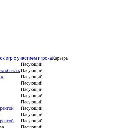
ок игр с участием игрока
Карьера
Пасующий
я область
Пасующий
ск
Пасующий
Пасующий
Пасующий
Пасующий
Пасующий
ренгой
Пасующий
ь
Пасующий
ренгой
Пасующий
ар
Пасующий