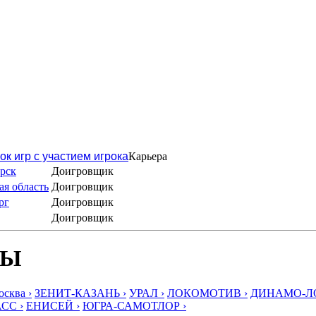
ок игр с участием игрока
Карьера
рск
Доигровщик
я область
Доигровщик
рг
Доигровщик
Доигровщик
БЫ
ква ›
ЗЕНИТ-КАЗАНЬ ›
УРАЛ ›
ЛОКОМОТИВ ›
ДИНАМО-ЛО
СС ›
ЕНИСЕЙ ›
ЮГРА-САМОТЛОР ›