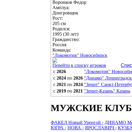
Воронков Федор
Амплуа:
Доигровщик
Рост:
205 см
Родился:
1995 (30 лет)
Гражданство:
Россия
Команда:
"Локомотив" Новосибирск
Перейти к списку игроков
Спис
с
2026
"Локомотив" Новосиби
с
2024
по
2026
"Динамо" Ленинградска
с
2021
по
2024
"Зенит" Санкт-Петербу
с
2019
по
2021
"Зенит-Казань" Казань
МУЖСКИЕ КЛУ
ФАКЕЛ Новый Уренгой ›
ДИНАМО Мос
ЮГРА ›
НОВА ›
ЯРОСЛАВИЧ ›
КУЗБА