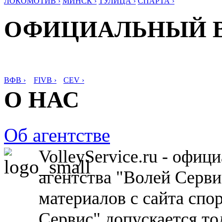
ЛОКОМОТИВ ›
МИНСК ›
ТУЛИЦА ›
СПАРТА ›
ОФИЦИАЛЬНЫЙ 
ВФВ ›
FIVB ›
CEV ›
О НАС
Об агентстве
VolleyService.ru - офи
агентства "Волей Серв
материалов с сайта спо
Сервис" допускается то