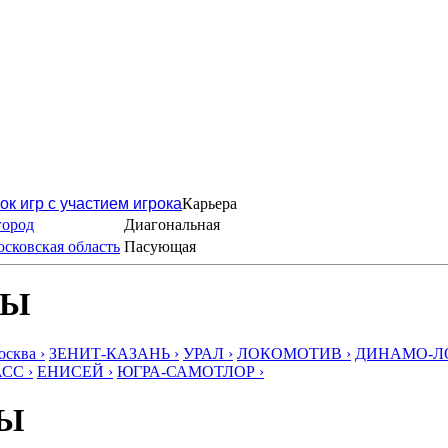
ок игр с участием игрока
Карьера
город
Диагональная
сковская область
Пасующая
БЫ
ква ›
ЗЕНИТ-КАЗАНЬ ›
УРАЛ ›
ЛОКОМОТИВ ›
ДИНАМО-ЛО
СС ›
ЕНИСЕЙ ›
ЮГРА-САМОТЛОР ›
БЫ