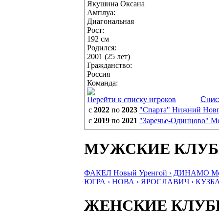
Якушина Оксана
Амплуа:
Диагональная
Рост:
192 см
Родился:
2001 (25 лет)
Гражданство:
Россия
Команда:
Перейти к списку игроков
Спис
с
2022
по
2023
"Спарта" Нижний Нов
с
2019
по
2021
"Заречье-Одинцово" Мо
МУЖСКИЕ КЛУ
ФАКЕЛ Новый Уренгой ›
ДИНАМО Мос
ЮГРА ›
НОВА ›
ЯРОСЛАВИЧ ›
КУЗБА
ЖЕНСКИЕ КЛУ