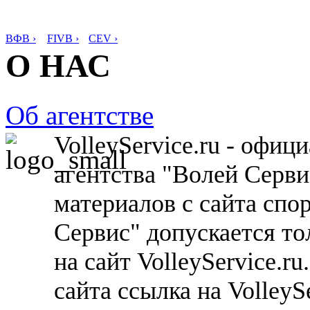
ВФВ ›
FIVB ›
CEV ›
О НАС
Об агентстве
VolleyService.ru - офи
агентства "Волей Серв
материалов с сайта спо
Сервис" допускается то
на сайт VolleyService.r
сайта ссылка на VolleyS