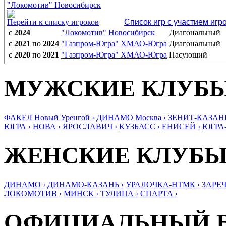
"Локомотив" Новосибирск
Перейти к списку игроков
Список игр с участием игр
с
2024
"Локомотив" Новосибирск
Диагональный
с
2021
по
2024
"Газпром-Югра" ХМАО-Югра
Диагональный
с
2020
по
2021
"Газпром-Югра" ХМАО-Югра
Пасующий
МУЖСКИЕ КЛУБ
ФАКЕЛ Новый Уренгой ›
ДИНАМО Москва ›
ЗЕНИТ-КАЗАНЬ
ЮГРА ›
НОВА ›
ЯРОСЛАВИЧ ›
КУЗБАСС ›
ЕНИСЕЙ ›
ЮГРА
ЖЕНСКИЕ КЛУБ
ДИНАМО ›
ДИНАМО-КАЗАНЬ ›
УРАЛОЧКА-НТМК ›
ЗАРЕЧ
ЛОКОМОТИВ ›
МИНСК ›
ТУЛИЦА ›
СПАРТА ›
ОФИЦИАЛЬНЫЙ 