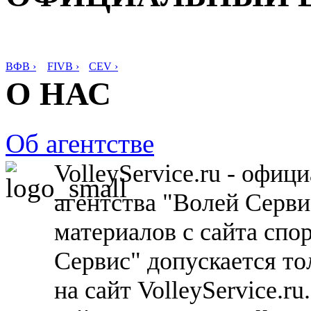
ВФВ ›
FIVB ›
CEV ›
О НАС
Об агентстве
VolleyService.ru - офи
агентства "Волей Серв
материалов с сайта спо
Сервис" допускается то
на сайт VolleyService.r