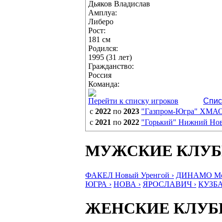
Дьяков Владислав
Амплуа:
Либеро
Рост:
181 см
Родился:
1995 (31 лет)
Гражданство:
Россия
Команда:
Перейти к списку игроков
Спис
с
2022
по
2023
"Газпром-Югра" ХМА
с
2021
по
2022
"Горький" Нижний Но
МУЖСКИЕ КЛУ
ФАКЕЛ Новый Уренгой ›
ДИНАМО Мос
ЮГРА ›
НОВА ›
ЯРОСЛАВИЧ ›
КУЗБА
ЖЕНСКИЕ КЛУ