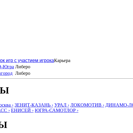
ок игр с участием игрока
Карьера
О-Югра
Либеро
вгород
Либеро
БЫ
ква ›
ЗЕНИТ-КАЗАНЬ ›
УРАЛ ›
ЛОКОМОТИВ ›
ДИНАМО-ЛО
СС ›
ЕНИСЕЙ ›
ЮГРА-САМОТЛОР ›
БЫ