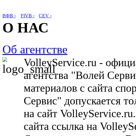
ВФВ ›
FIVB ›
CEV ›
О НАС
Об агентстве
VolleyService.ru - офи
агентства "Волей Серв
материалов с сайта спо
Сервис" допускается то
на сайт VolleyService.r
сайта ссылка на VolleyS