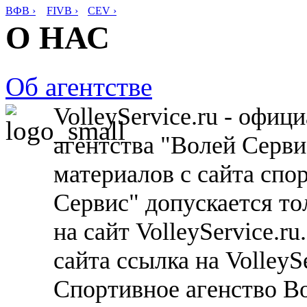
ВФВ ›
FIVB ›
CEV ›
О НАС
Об агентстве
VolleyService.ru - офи
агентства "Волей Серв
материалов с сайта спо
Сервис" допускается то
на сайт VolleyService.r
сайта ссылка на VolleyS
Спортивное агенство В