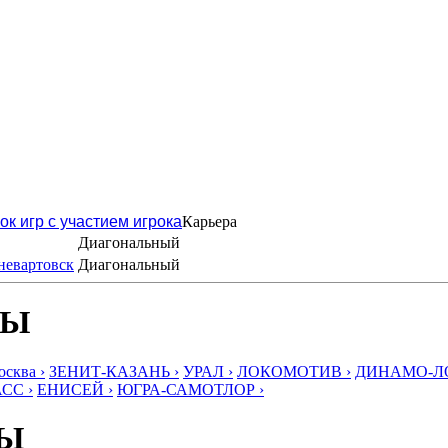
ок игр с участием игрока
Карьера
Диагональный
невартовск
Диагональный
БЫ
ква ›
ЗЕНИТ-КАЗАНЬ ›
УРАЛ ›
ЛОКОМОТИВ ›
ДИНАМО-ЛО
СС ›
ЕНИСЕЙ ›
ЮГРА-САМОТЛОР ›
БЫ