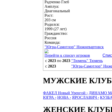
Радченко Глеб
Амплуа:
Диагональный
Рост:
203 см
Родился:
1999 (27 лет)
Гражданство:
Россия
Команда:
"Югра-Самотлор" Нижневартовск
Перейти к списку игроков
Спис
с
2023
по
2023
"Тюмень" Тюмень
с
2023
"Югра-Самотлор" Ниж
МУЖСКИЕ КЛУ
ФАКЕЛ Новый Уренгой ›
ДИНАМО Мос
ЮГРА ›
НОВА ›
ЯРОСЛАВИЧ ›
КУЗБА
ЖЕНСКИЕ КЛУ