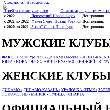
"Локомотив" Новосибирск
Перейти к списку игроков
Список игр с участием игр
с
2022
"Локомотив" Новосибирск
Доигровщик
с
2021
по
2022
"Факел Ямал" Новый Уренгой
Доигровщик
с
2020
по
2021
"Зенит" Санкт-Петербург
Доигровщик
МУЖСКИЕ КЛУБ
ФАКЕЛ Новый Уренгой ›
ДИНАМО Москва ›
ЗЕНИТ-КАЗАНЬ
ЮГРА ›
НОВА ›
ЯРОСЛАВИЧ ›
КУЗБАСС ›
ЕНИСЕЙ ›
ЮГРА
ЖЕНСКИЕ КЛУБ
ДИНАМО ›
ДИНАМО-КАЗАНЬ ›
УРАЛОЧКА-НТМК ›
ЗАРЕЧ
ЛОКОМОТИВ ›
МИНСК ›
ТУЛИЦА ›
СПАРТА ›
ОФИЦИАЛЬНЫЙ 