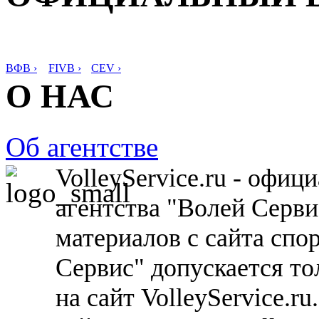
ВФВ ›
FIVB ›
CEV ›
О НАС
Об агентстве
VolleyService.ru - офи
агентства "Волей Серв
материалов с сайта спо
Сервис" допускается то
на сайт VolleyService.r