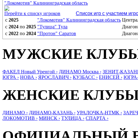
"Локомотив" Калининградская область
Перейти к списку игроков
Список игр с участием игр
с
2025
"Локомотив" Калининградская область
Центра
с
2024
по
2025
"Тулица" Тула
Диагон
с
2022
по
2024
"Протон" Саратов
Диагон
МУЖСКИЕ КЛУБ
ФАКЕЛ Новый Уренгой ›
ДИНАМО Москва ›
ЗЕНИТ-КАЗАНЬ
ЮГРА ›
НОВА ›
ЯРОСЛАВИЧ ›
КУЗБАСС ›
ЕНИСЕЙ ›
ЮГРА
ЖЕНСКИЕ КЛУБ
ДИНАМО ›
ДИНАМО-КАЗАНЬ ›
УРАЛОЧКА-НТМК ›
ЗАРЕЧ
ЛОКОМОТИВ ›
МИНСК ›
ТУЛИЦА ›
СПАРТА ›
ОФИЦИАЛЬНЫЙ 