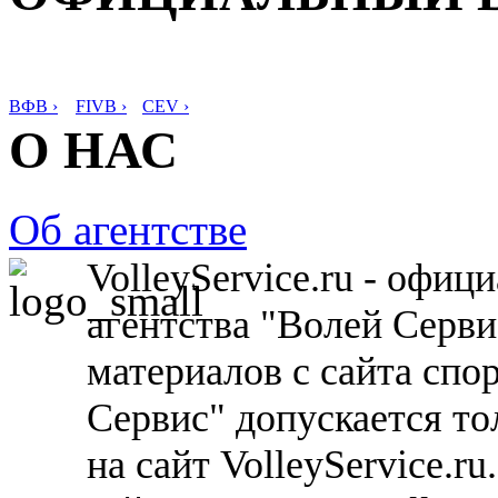
ВФВ ›
FIVB ›
CEV ›
О НАС
Об агентстве
VolleyService.ru - офи
агентства "Волей Серв
материалов с сайта спо
Сервис" допускается то
на сайт VolleyService.r