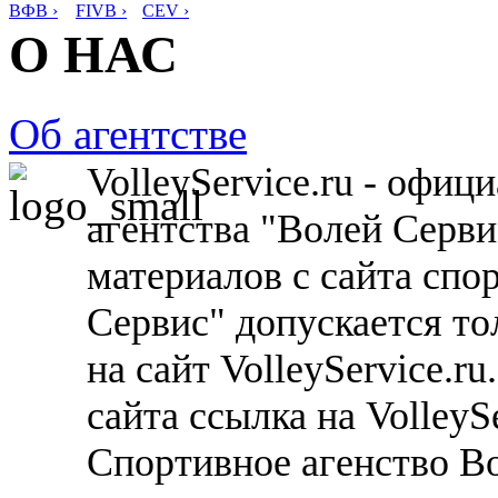
ВФВ ›
FIVB ›
CEV ›
О НАС
Об агентстве
VolleyService.ru - офи
агентства "Волей Серв
материалов с сайта спо
Сервис" допускается то
на сайт VolleyService.r
сайта ссылка на VolleyS
Спортивное агенство В