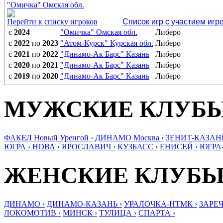
"Омичка" Омская обл.
Перейти к списку игроков
Список игр с участием игр
с
2024
"Омичка" Омская обл.
Либеро
с
2022
по
2023
"Атом-Курск" Курская обл.
Либеро
с
2021
по
2022
"Динамо-Ак Барс" Казань
Либеро
с
2020
по
2021
"Динамо-Ак Барс" Казань
Либеро
с
2019
по
2020
"Динамо-Ак Барс" Казань
Либеро
МУЖСКИЕ КЛУБ
ФАКЕЛ Новый Уренгой ›
ДИНАМО Москва ›
ЗЕНИТ-КАЗАНЬ
ЮГРА ›
НОВА ›
ЯРОСЛАВИЧ ›
КУЗБАСС ›
ЕНИСЕЙ ›
ЮГРА
ЖЕНСКИЕ КЛУБ
ДИНАМО ›
ДИНАМО-КАЗАНЬ ›
УРАЛОЧКА-НТМК ›
ЗАРЕЧ
ЛОКОМОТИВ ›
МИНСК ›
ТУЛИЦА ›
СПАРТА ›