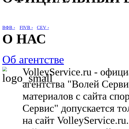
ВФВ ›
FIVB ›
CEV ›
О НАС
Об агентстве
VolleyService.ru - офи
агентства "Волей Серв
материалов с сайта спо
Сервис" допускается то
на сайт VolleyService.r