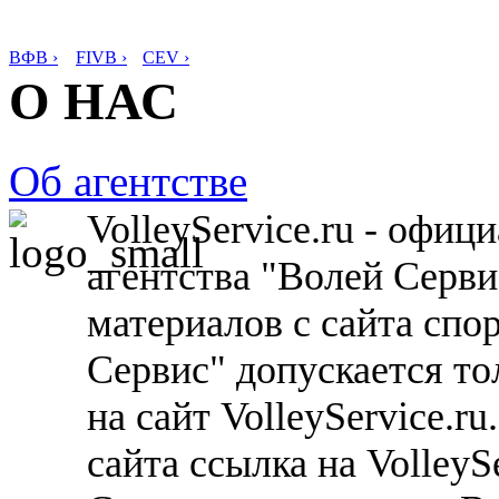
ВФВ ›
FIVB ›
CEV ›
О НАС
Об агентстве
VolleyService.ru - офи
агентства "Волей Серв
материалов с сайта спо
Сервис" допускается то
на сайт VolleyService.r
сайта ссылка на VolleyS