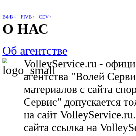
ВФВ ›
FIVB ›
CEV ›
О НАС
Об агентстве
VolleyService.ru - офи
агентства "Волей Серв
материалов с сайта спо
Сервис" допускается то
на сайт VolleyService.r
сайта ссылка на VolleyS