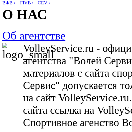
ВФВ ›
FIVB ›
CEV ›
О НАС
Об агентстве
VolleyService.ru - офи
агентства "Волей Серв
материалов с сайта спо
Сервис" допускается то
на сайт VolleyService.r
сайта ссылка на VolleyS
Спортивное агенство В