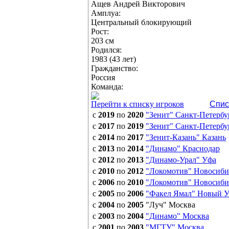
Ащев Андрей Викторович
Амплуа:
Центральный блокирующий
Рост:
203 см
Родился:
1983 (43 лет)
Гражданство:
Россия
Команда:
Перейти к списку игроков
Спис
с
2019
по
2020
"Зенит" Санкт-Петербу
с
2017
по
2019
"Зенит" Санкт-Петербу
с
2014
по
2017
"Зенит-Казань" Казань
с
2013
по
2014
"Динамо" Краснодар
с
2012
по
2013
"Динамо-Урал" Уфа
с
2010
по
2012
"Локомотив" Новосиби
с
2006
по
2010
"Локомотив" Новосиби
с
2005
по
2006
"Факел Ямал" Новый У
с
2004
по
2005
"Луч" Москва
с
2003
по
2004
"Динамо" Москва
с
2001
по
2003
"МГТУ" Москва