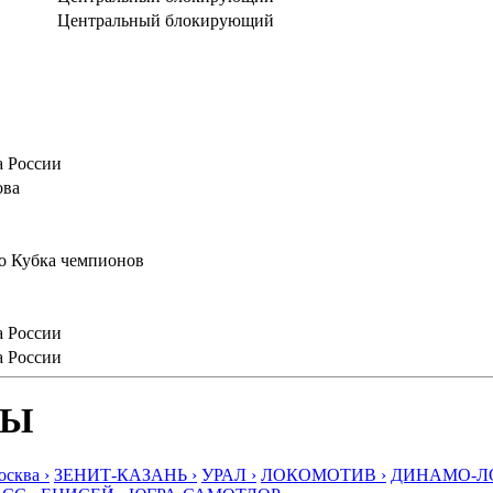
Центральный блокирующий
а России
ова
го Кубка чемпионов
а России
а России
БЫ
ква ›
ЗЕНИТ-КАЗАНЬ ›
УРАЛ ›
ЛОКОМОТИВ ›
ДИНАМО-ЛО