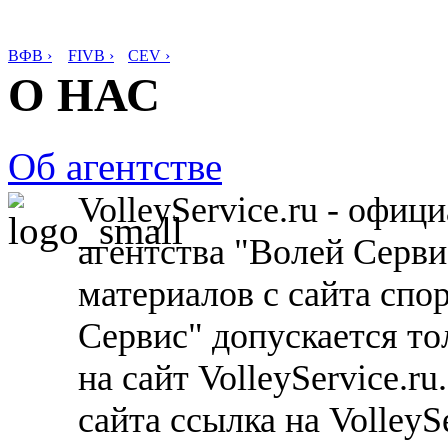
ВФВ ›
FIVB ›
CEV ›
О НАС
Об агентстве
VolleyService.ru - офи
агентства "Волей Серв
материалов с сайта спо
Сервис" допускается то
на сайт VolleyService.r
сайта ссылка на VolleyS