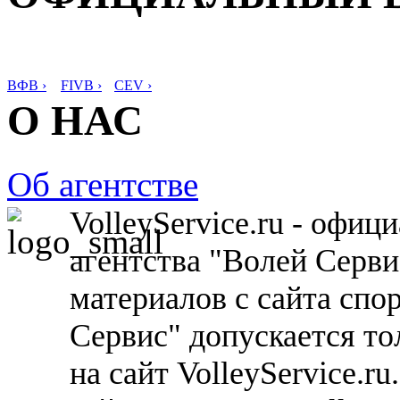
ВФВ ›
FIVB ›
CEV ›
О НАС
Об агентстве
VolleyService.ru - офи
агентства "Волей Серв
материалов с сайта спо
Сервис" допускается то
на сайт VolleyService.r