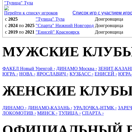
"Тулица" Тула
Перейти к списку игроков
Список игр с участием игр
с
2025
"Тулица" Тула
Доигровщица
с
2024
по
2025
"Спарта" Нижний Новгород
Доигровщица
с
2019
по
2021
"Енисей" Красноярск
Доигровщица
МУЖСКИЕ КЛУБ
ФАКЕЛ Новый Уренгой ›
ДИНАМО Москва ›
ЗЕНИТ-КАЗАНЬ
ЮГРА ›
НОВА ›
ЯРОСЛАВИЧ ›
КУЗБАСС ›
ЕНИСЕЙ ›
ЮГРА
ЖЕНСКИЕ КЛУБ
ДИНАМО ›
ДИНАМО-КАЗАНЬ ›
УРАЛОЧКА-НТМК ›
ЗАРЕЧ
ЛОКОМОТИВ ›
МИНСК ›
ТУЛИЦА ›
СПАРТА ›
ОФИЦИАЛЬНЫЙ 