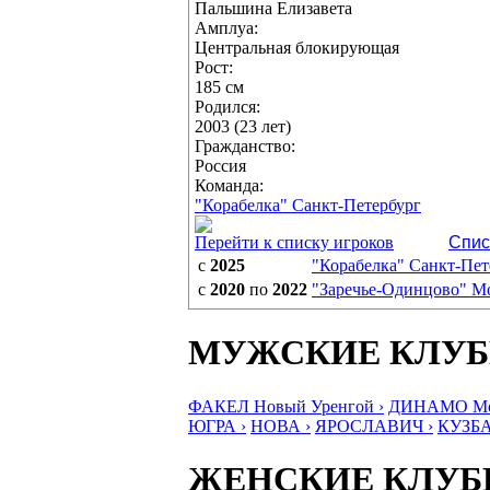
Пальшина Елизавета
Амплуа:
Центральная блокирующая
Рост:
185 см
Родился:
2003 (23 лет)
Гражданство:
Россия
Команда:
"Корабелка" Санкт-Петербург
Перейти к списку игроков
Спис
с
2025
"Корабелка" Санкт-Пет
с
2020
по
2022
"Заречье-Одинцово" Мо
МУЖСКИЕ КЛУ
ФАКЕЛ Новый Уренгой ›
ДИНАМО Мос
ЮГРА ›
НОВА ›
ЯРОСЛАВИЧ ›
КУЗБА
ЖЕНСКИЕ КЛУ