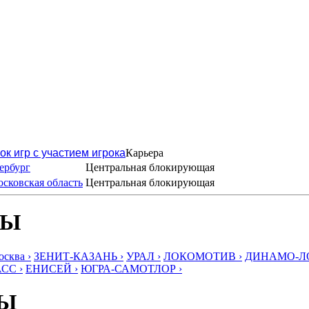
ок игр с участием игрока
Карьера
ербург
Центральная блокирующая
сковская область
Центральная блокирующая
БЫ
ква ›
ЗЕНИТ-КАЗАНЬ ›
УРАЛ ›
ЛОКОМОТИВ ›
ДИНАМО-ЛО
СС ›
ЕНИСЕЙ ›
ЮГРА-САМОТЛОР ›
БЫ