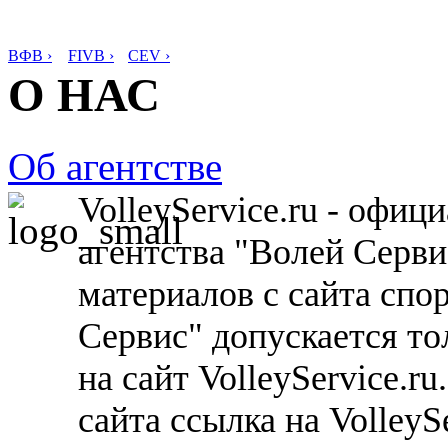
ВФВ ›
FIVB ›
CEV ›
О НАС
Об агентстве
VolleyService.ru - офи
агентства "Волей Серв
материалов с сайта спо
Сервис" допускается то
на сайт VolleyService.r
сайта ссылка на VolleyS