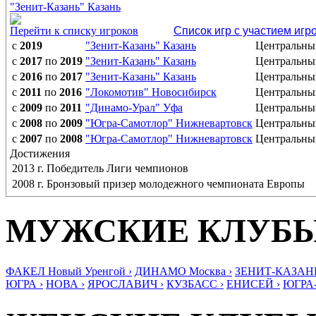
"Зенит-Казань" Казань
Перейти к списку игроков
Список игр с участием игр
с
2019
"Зенит-Казань" Казань
Центральны
с
2017
по
2019
"Зенит-Казань" Казань
Центральны
с
2016
по
2017
"Зенит-Казань" Казань
Центральны
с
2011
по
2016
"Локомотив" Новосибирск
Центральны
с
2009
по
2011
"Динамо-Урал" Уфа
Центральны
с
2008
по
2009
"Югра-Самотлор" Нижневартовск
Центральны
с
2007
по
2008
"Югра-Самотлор" Нижневартовск
Центральны
Достижения
2013 г. Победитель Лиги чемпионов
2008 г. Бронзовый призер молодежного чемпионата Европы
МУЖСКИЕ КЛУБ
ФАКЕЛ Новый Уренгой ›
ДИНАМО Москва ›
ЗЕНИТ-КАЗАНЬ
ЮГРА ›
НОВА ›
ЯРОСЛАВИЧ ›
КУЗБАСС ›
ЕНИСЕЙ ›
ЮГРА