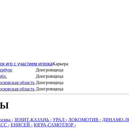
ок игр с участием игрока
Карьера
ербург
Доигровщица
обл.
Доигровщица
сковская область
Доигровщица
сковская область
Доигровщица
БЫ
ква ›
ЗЕНИТ-КАЗАНЬ ›
УРАЛ ›
ЛОКОМОТИВ ›
ДИНАМО-ЛО
СС ›
ЕНИСЕЙ ›
ЮГРА-САМОТЛОР ›