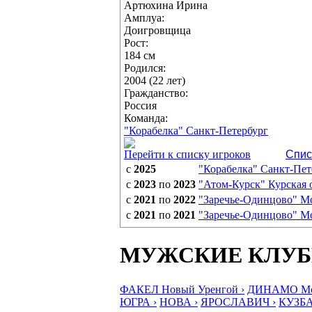
Артюхина Ирина
Амплуа:
Доигровщица
Рост:
184 см
Родился:
2004 (22 лет)
Гражданство:
Россия
Команда:
"Корабелка" Санкт-Петербург
Перейти к списку игроков
Спис
с
2025
"Корабелка" Санкт-Пет
с
2023
по
2023
"Атом-Курск" Курская 
с
2021
по
2022
"Заречье-Одинцово" Мо
с
2021
по
2021
"Заречье-Одинцово" Мо
МУЖСКИЕ КЛУ
ФАКЕЛ Новый Уренгой ›
ДИНАМО Мос
ЮГРА ›
НОВА ›
ЯРОСЛАВИЧ ›
КУЗБА