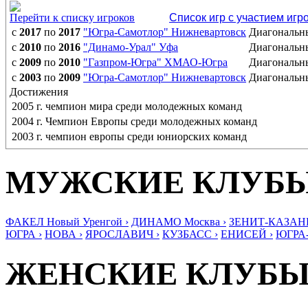
Перейти к списку игроков
Список игр с участием игр
с
2017
по
2017
"Югра-Самотлор" Нижневартовск
Диагональн
с
2010
по
2016
"Динамо-Урал" Уфа
Диагональн
с
2009
по
2010
"Газпром-Югра" ХМАО-Югра
Диагональн
с
2003
по
2009
"Югра-Самотлор" Нижневартовск
Диагональн
Достижения
2005 г. чемпион мира среди молодежных команд
2004 г. Чемпион Европы среди молодежных команд
2003 г. чемпион европы среди юниорских команд
МУЖСКИЕ КЛУБ
ФАКЕЛ Новый Уренгой ›
ДИНАМО Москва ›
ЗЕНИТ-КАЗАНЬ
ЮГРА ›
НОВА ›
ЯРОСЛАВИЧ ›
КУЗБАСС ›
ЕНИСЕЙ ›
ЮГРА
ЖЕНСКИЕ КЛУБ