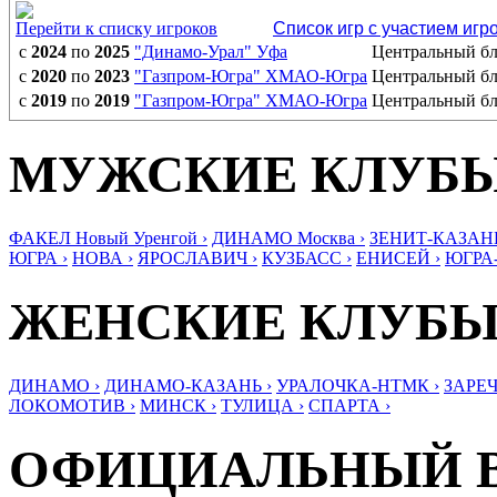
Перейти к списку игроков
Список игр с участием игр
с
2024
по
2025
"Динамо-Урал" Уфа
Центральный б
с
2020
по
2023
"Газпром-Югра" ХМАО-Югра
Центральный б
с
2019
по
2019
"Газпром-Югра" ХМАО-Югра
Центральный б
МУЖСКИЕ КЛУБ
ФАКЕЛ Новый Уренгой ›
ДИНАМО Москва ›
ЗЕНИТ-КАЗАНЬ
ЮГРА ›
НОВА ›
ЯРОСЛАВИЧ ›
КУЗБАСС ›
ЕНИСЕЙ ›
ЮГРА
ЖЕНСКИЕ КЛУБ
ДИНАМО ›
ДИНАМО-КАЗАНЬ ›
УРАЛОЧКА-НТМК ›
ЗАРЕЧ
ЛОКОМОТИВ ›
МИНСК ›
ТУЛИЦА ›
СПАРТА ›
ОФИЦИАЛЬНЫЙ 