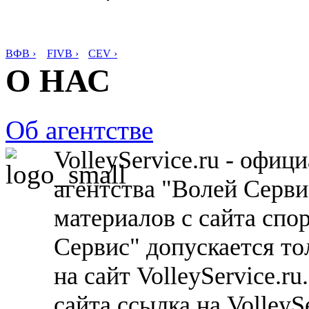
ВФВ ›
FIVB ›
CEV ›
О НАС
Об агентстве
VolleyService.ru - офи
агентства "Волей Серв
материалов с сайта спо
Сервис" допускается то
на сайт VolleyService.r
сайта ссылка на VolleyS