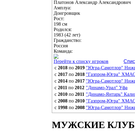
Платонов Александр Александрович
Амплуа:
Доигровщик
Рост:
198 см
Родился:
1983 (42 лет)
Гражданство:
Россия
Команда:
Перейти к списку игроков
Спис
с
2018
по
2019
"Югра-Самотлор" Ниж
с
2017
по
2018
"Газпром-Югра" ХМА
с
2014
по
2017
"Югра-Самотлор" Ниж
с
2011
по
2012
"Динамо-Урал" Уфа
с
2010
по
2011
"Динамо-Янтарь" Кали
с
2008
по
2010
"Газпром-Югра" ХМА
с
1998
по
2008
"Югра-Самотлор" Ниж
МУЖСКИЕ КЛУ