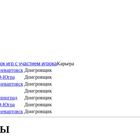
ок игр с участием игрока
Карьера
невартовск
Доигровщик
О-Югра
Доигровщик
невартовск
Доигровщик
Доигровщик
нинград
Доигровщик
О-Югра
Доигровщик
невартовск
Доигровщик
БЫ