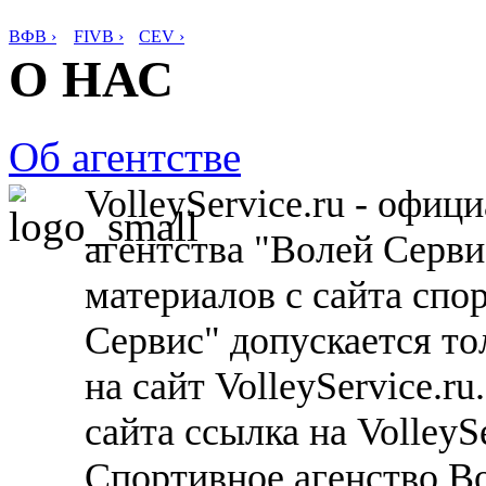
ВФВ ›
FIVB ›
CEV ›
О НАС
Об агентстве
VolleyService.ru - офи
агентства "Волей Серв
материалов с сайта спо
Сервис" допускается то
на сайт VolleyService.r
сайта ссылка на VolleyS
Спортивное агенство В