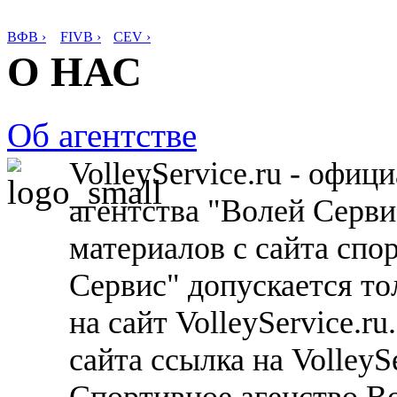
ВФВ ›
FIVB ›
CEV ›
О НАС
Об агентстве
VolleyService.ru - офи
агентства "Волей Серв
материалов с сайта спо
Сервис" допускается то
на сайт VolleyService.r
сайта ссылка на VolleyS
Спортивное агенство В