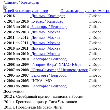
"Динамо" Краснодар
Перейти к списку игроков
Список игр с участием игр
с
2016
"Динамо" Краснодар
Либеро
с
2014
по
2016
"Кузбасс" Кемерово
Либеро
с
2013
по
2014
"Белогорье" Белгород
Либеро
с
2012
по
2013
"Динамо" Москва
Либеро
с
2011
по
2012
"Динамо" Москва
Либеро
с
2011
по
2011
"Динамо" Москва
Либеро
с
2010
по
2011
"Динамо" Москва
Либеро
с
2010
по
2010
"Динамо" Москва
Либеро
с
2009
по
2010
"Белогорье" Белгород
Либеро
с
2008
по
2009
"Газпром-Югра" ХМАО-Югра
Либеро
с
2007
по
2008
"Югра-Самотлор" Нижневартовск
Либеро
с
2005
по
2007
"Белогорье" Белгород
Либеро
с
2004
по
2005
"ЦСКА" МО
Либеро
с
2003
по
2004
"Белогорье" Белгород
Либеро
Достижения
2012 г. Серебряный призер чемпионата России
2011 г. Бронзовый призер Лиги Чемпионов
2011 г. Победитель Мировой Лиги