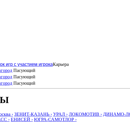
ок игр с участием игрока
Карьера
вгород
Пасующий
вгород
Пасующий
вгород
Пасующий
БЫ
ква ›
ЗЕНИТ-КАЗАНЬ ›
УРАЛ ›
ЛОКОМОТИВ ›
ДИНАМО-ЛО
СС ›
ЕНИСЕЙ ›
ЮГРА-САМОТЛОР ›