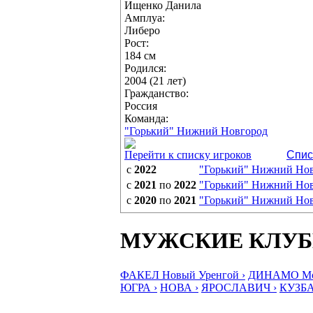
Ищенко Данила
Амплуа:
Либеро
Рост:
184 см
Родился:
2004 (21 лет)
Гражданство:
Россия
Команда:
"Горький" Нижний Новгород
Перейти к списку игроков
Спис
с
2022
"Горький" Нижний Но
с
2021
по
2022
"Горький" Нижний Но
с
2020
по
2021
"Горький" Нижний Но
МУЖСКИЕ КЛУ
ФАКЕЛ Новый Уренгой ›
ДИНАМО Мос
ЮГРА ›
НОВА ›
ЯРОСЛАВИЧ ›
КУЗБА