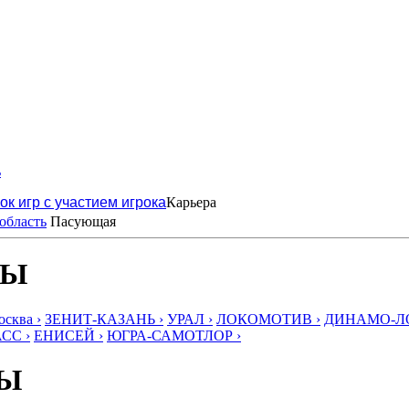
ь
ок игр с участием игрока
Карьера
область
Пасующая
БЫ
ква ›
ЗЕНИТ-КАЗАНЬ ›
УРАЛ ›
ЛОКОМОТИВ ›
ДИНАМО-ЛО
СС ›
ЕНИСЕЙ ›
ЮГРА-САМОТЛОР ›
БЫ