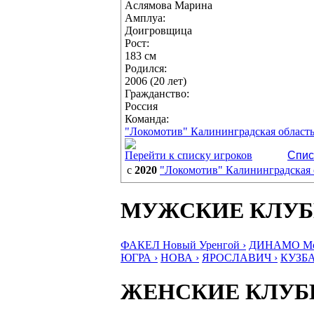
Аслямова Марина
Амплуа:
Доигровщица
Рост:
183 см
Родился:
2006 (20 лет)
Гражданство:
Россия
Команда:
"Локомотив" Калининградская област
Перейти к списку игроков
Спис
с
2020
"Локомотив" Калининградская 
МУЖСКИЕ КЛУ
ФАКЕЛ Новый Уренгой ›
ДИНАМО Мос
ЮГРА ›
НОВА ›
ЯРОСЛАВИЧ ›
КУЗБА
ЖЕНСКИЕ КЛУ