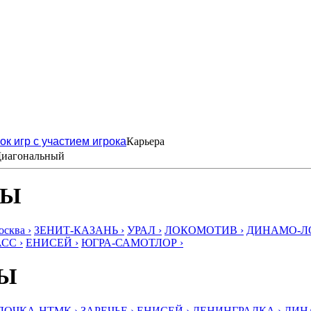
ок игр с участием игрока
Карьера
иагональный
БЫ
ква ›
ЗЕНИТ-КАЗАНЬ ›
УРАЛ ›
ЛОКОМОТИВ ›
ДИНАМО-ЛО
СС ›
ЕНИСЕЙ ›
ЮГРА-САМОТЛОР ›
БЫ
ЛОЧКА-НТМК ›
ЗАРЕЧЬЕ ›
ЕНИСЕЙ ›
ЛЕНИНГРАДКА ›
ДИНА