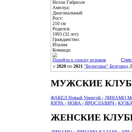
Нелли Габриэле
Амплуа:
Диагональный
Рост:
210 см
Родился:
1993 (32 лет)
Гражданство:
Италия
Команда:
Перейти к списку игроков
Спис
с
2020
по
2021
"Белогорье" Белгород
Д
МУЖСКИЕ КЛУ
ФАКЕЛ Новый Уренгой ›
ДИНАМО Мос
ЮГРА ›
НОВА ›
ЯРОСЛАВИЧ ›
КУЗБА
ЖЕНСКИЕ КЛУ
ДИНАМО ›
ДИНАМО-КАЗАНЬ ›
УРА