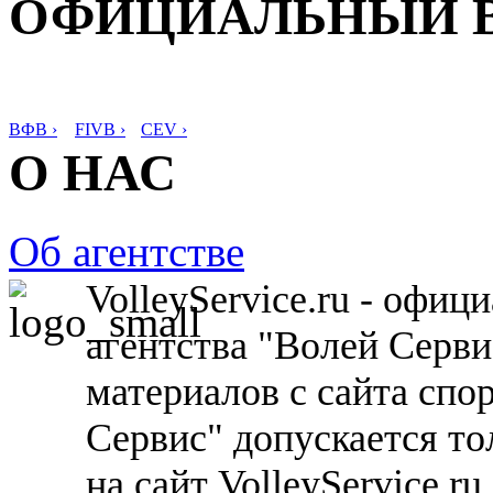
ОФИЦИАЛЬНЫЙ 
ВФВ ›
FIVB ›
CEV ›
О НАС
Об агентстве
VolleyService.ru - офи
агентства "Волей Серв
материалов с сайта спо
Сервис" допускается то
на сайт VolleyService.r