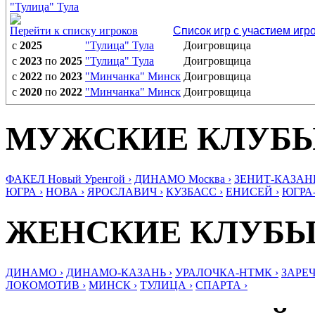
"Тулица" Тула
Перейти к списку игроков
Список игр с участием игр
с
2025
"Тулица" Тула
Доигровщица
с
2023
по
2025
"Тулица" Тула
Доигровщица
с
2022
по
2023
"Минчанка" Минск
Доигровщица
с
2020
по
2022
"Минчанка" Минск
Доигровщица
МУЖСКИЕ КЛУБ
ФАКЕЛ Новый Уренгой ›
ДИНАМО Москва ›
ЗЕНИТ-КАЗАНЬ
ЮГРА ›
НОВА ›
ЯРОСЛАВИЧ ›
КУЗБАСС ›
ЕНИСЕЙ ›
ЮГРА
ЖЕНСКИЕ КЛУБ
ДИНАМО ›
ДИНАМО-КАЗАНЬ ›
УРАЛОЧКА-НТМК ›
ЗАРЕЧ
ЛОКОМОТИВ ›
МИНСК ›
ТУЛИЦА ›
СПАРТА ›