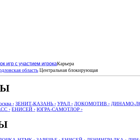
ок игр с участием игрока
Карьера
дловская область
Центральная блокирующая
БЫ
ква ›
ЗЕНИТ-КАЗАНЬ ›
УРАЛ ›
ЛОКОМОТИВ ›
ДИНАМО-ЛО
СС ›
ЕНИСЕЙ ›
ЮГРА-САМОТЛОР ›
БЫ
ЛОЧКА-НТМК ›
ЗАРЕЧЬЕ ›
ЕНИСЕЙ ›
ЛЕНИНГРАДКА ›
ДИНА