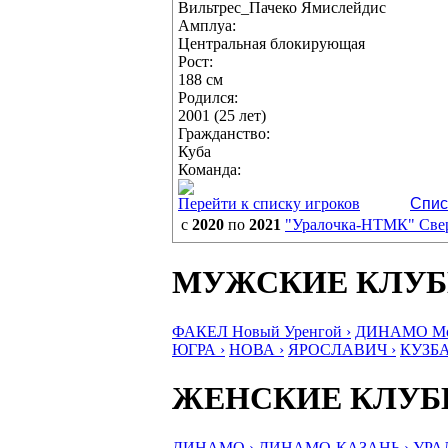
Вильтрес_Пачеко Ямислейдис
Амплуа:
Центральная блокирующая
Рост:
188 см
Родился:
2001 (25 лет)
Гражданство:
Куба
Команда:
Перейти к списку игроков
Спис
с
2020
по
2021
"Уралочка-НТМК" Свер
МУЖСКИЕ КЛУ
ФАКЕЛ Новый Уренгой ›
ДИНАМО Мос
ЮГРА ›
НОВА ›
ЯРОСЛАВИЧ ›
КУЗБА
ЖЕНСКИЕ КЛУ
ДИНАМО ›
ДИНАМО-КАЗАНЬ ›
УРА