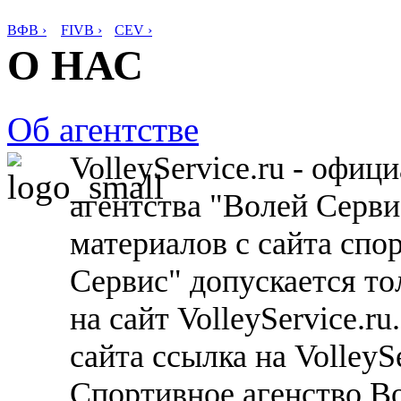
ВФВ ›
FIVB ›
CEV ›
О НАС
Об агентстве
VolleyService.ru - офи
агентства "Волей Серв
материалов с сайта спо
Сервис" допускается то
на сайт VolleyService.r
сайта ссылка на VolleyS
Спортивное агенство В