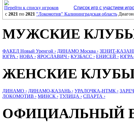
Перейти к списку игроков
Список игр с участием игр
с
2021
по
2021
"Локомотив" Калининградская область
Диагон
МУЖСКИЕ КЛУБ
ФАКЕЛ Новый Уренгой ›
ДИНАМО Москва ›
ЗЕНИТ-КАЗАНЬ
ЮГРА ›
НОВА ›
ЯРОСЛАВИЧ ›
КУЗБАСС ›
ЕНИСЕЙ ›
ЮГРА
ЖЕНСКИЕ КЛУБ
ДИНАМО ›
ДИНАМО-КАЗАНЬ ›
УРАЛОЧКА-НТМК ›
ЗАРЕЧ
ЛОКОМОТИВ ›
МИНСК ›
ТУЛИЦА ›
СПАРТА ›
ОФИЦИАЛЬНЫЙ 