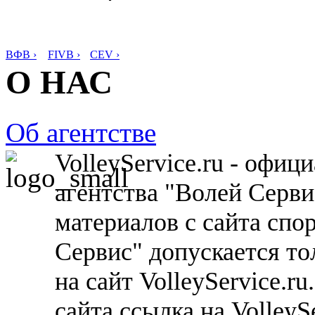
ВФВ ›
FIVB ›
CEV ›
О НАС
Об агентстве
VolleyService.ru - офи
агентства "Волей Серв
материалов с сайта спо
Сервис" допускается то
на сайт VolleyService.r
сайта ссылка на VolleyS