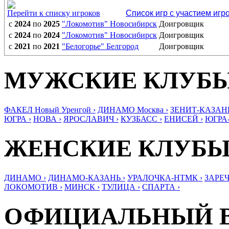
Перейти к списку игроков
Список игр с участием игр
с
2024
по
2025
"Локомотив" Новосибирск
Доигровщик
с
2024
по
2024
"Локомотив" Новосибирск
Доигровщик
с
2021
по
2021
"Белогорье" Белгород
Доигровщик
МУЖСКИЕ КЛУБ
ФАКЕЛ Новый Уренгой ›
ДИНАМО Москва ›
ЗЕНИТ-КАЗАНЬ
ЮГРА ›
НОВА ›
ЯРОСЛАВИЧ ›
КУЗБАСС ›
ЕНИСЕЙ ›
ЮГРА
ЖЕНСКИЕ КЛУБ
ДИНАМО ›
ДИНАМО-КАЗАНЬ ›
УРАЛОЧКА-НТМК ›
ЗАРЕЧ
ЛОКОМОТИВ ›
МИНСК ›
ТУЛИЦА ›
СПАРТА ›
ОФИЦИАЛЬНЫЙ 